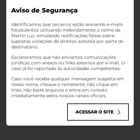
Aviso de Segurança
Identificamos que terceiros estão enviando e-mails
fraudulentos utilizando indevidamente o nome da
Martin Luz, simulando notificações falsas sobre
supostas violações de direitos autorais por parte do
destinatário.
Esclarecemos que não enviamos comunicações
jurídicas com anexos ou links externos por e-mail. O
caso já foi reportado às autoridades competentes.
Caso você receba qualquer mensagem suspeita em
nosso nome, cheque o remetente, não clique em
links, não baixe arquivos e entre em contato
imediatamente pelos nossos canais oficiais.
Infelizmente, golpes cibernéticos como esse têm se
tornado comuns no mundo todo, explorando o nome
ACESSAR O SITE
de empresas sérias para enganar pessoas de boa-fé.