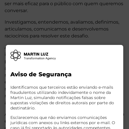
ser mais eficaz para o público com quem queremos
conversar.
Investigamos, entendemos, avaliamos, definimos,
articulamos, comunicamos e desenvolvemos
raciocínios para resolver este desafio.
A partir de toda essa análise, conseguimos
identificar lacunas, desenvolver posicionamentos,
propósitos e gatilhos mentais únicos e inovadores,
além de estratégias que melhoram a performance,
Aviso de Segurança
nutrem a marca, agilizam operações e tornam a
experiência do cliente gratificante. Assim, suas
Identificamos que terceiros estão enviando e-mails
marcas começam a ganhar ainda mais força na
fraudulentos utilizando indevidamente o nome da
medida em que são não apenas consumidas, mas
Martin Luz, simulando notificações falsas sobre
admiradas e adoradas.
supostas violações de direitos autorais por parte do
destinatário.
Alinhando marcas e negócios com o que o mercado
Esclarecemos que não enviamos comunicações
espera deles, aumentamos a fluidez, a sinergia e a
jurídicas com anexos ou links externos por e-mail. O
caso já foi reportado às autoridades competentes.
eficiência de sua comunicação entre todos.