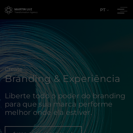
PT
Create
Branding & Experiência
Liberte todo o poder do branding
para que sua marca performe
melhor onde ela estiver.