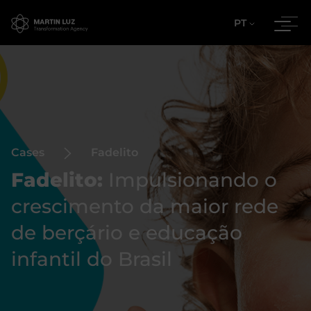
PT
Cases
Fadelito
Fadelito:
Impulsionando o
crescimento da maior rede
de berçário e educação
infantil do Brasil