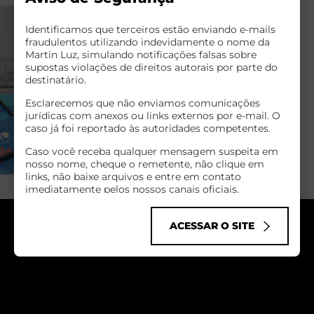
Identificamos que terceiros estão enviando e-mails
fraudulentos utilizando indevidamente o nome da
Martin Luz, simulando notificações falsas sobre
supostas violações de direitos autorais por parte do
destinatário.
Esclarecemos que não enviamos comunicações
jurídicas com anexos ou links externos por e-mail. O
caso já foi reportado às autoridades competentes.
Caso você receba qualquer mensagem suspeita em
nosso nome, cheque o remetente, não clique em
links, não baixe arquivos e entre em contato
imediatamente pelos nossos canais oficiais.
Infelizmente, golpes cibernéticos como esse têm se
tornado comuns no mundo todo, explorando o nome
ACESSAR O SITE
de empresas sérias para enganar pessoas de boa-fé.