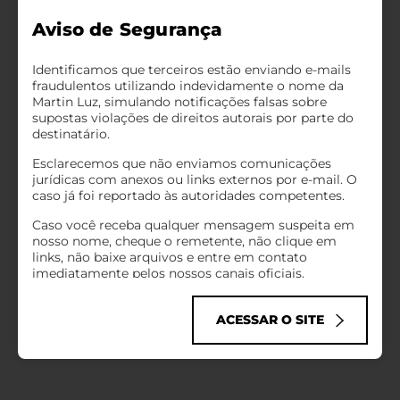
Aviso de Segurança
Identificamos que terceiros estão enviando e-mails
fraudulentos utilizando indevidamente o nome da
Martin Luz, simulando notificações falsas sobre
supostas violações de direitos autorais por parte do
destinatário.
Esclarecemos que não enviamos comunicações
jurídicas com anexos ou links externos por e-mail. O
caso já foi reportado às autoridades competentes.
Caso você receba qualquer mensagem suspeita em
nosso nome, cheque o remetente, não clique em
links, não baixe arquivos e entre em contato
imediatamente pelos nossos canais oficiais.
Infelizmente, golpes cibernéticos como esse têm se
tornado comuns no mundo todo, explorando o nome
ACESSAR O SITE
de empresas sérias para enganar pessoas de boa-fé.