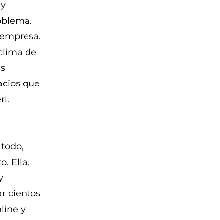
uy
oblema.
 empresa.
 clima de
as
acios que
ri.
 todo,
. Ella,
y
ar cientos
line y