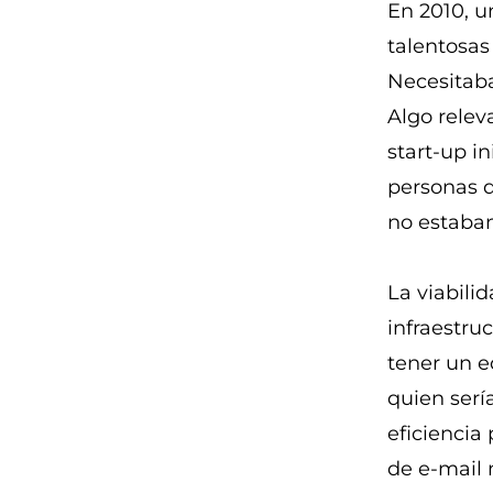
En 2010, 
talentosas
Necesitaba
Algo relev
start-up in
personas q
no estaban
La viabili
infraestruc
tener un e
quien serí
eficiencia
de e-mail 