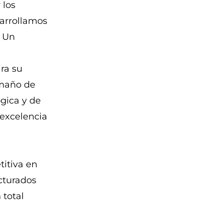
 los
sarrollamos
. Un
ra su
amaño de
ógica y de
 excelencia
itiva en
cturados
 total