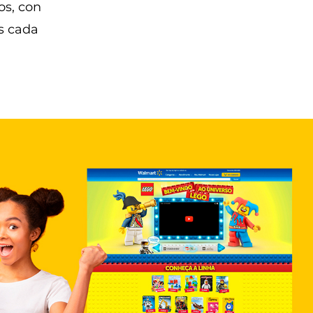
os, con
s cada