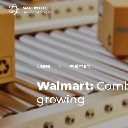
Cases
Walmart
Walmart:
Combu
growing