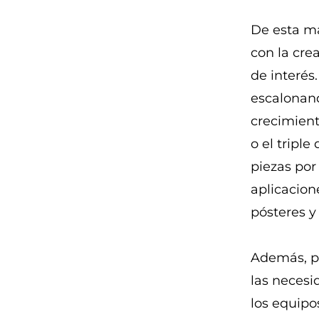
De esta m
con la cre
de interés
escalonan
crecimient
o el tripl
piezas por
aplicacion
pósteres y
Además, pe
las necesi
los equipo