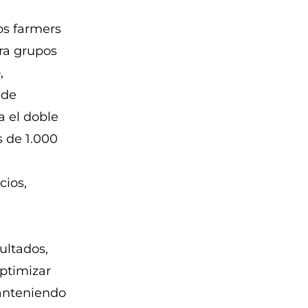
os farmers
ara grupos
,
 de
a el doble
s de 1.000
cios,
ultados,
optimizar
manteniendo