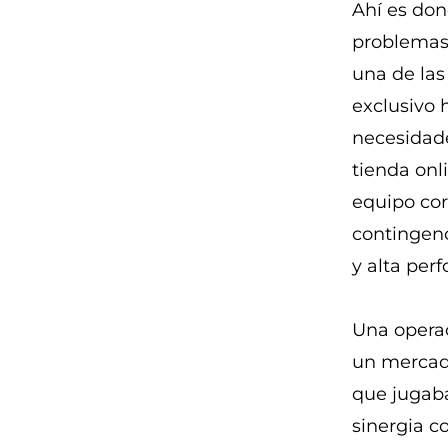
Ahí es don
problemas 
una de las
exclusivo 
necesidade
tienda onl
equipo cor
contingenc
y alta per
Una operac
un mercad
que jugaba
sinergia c