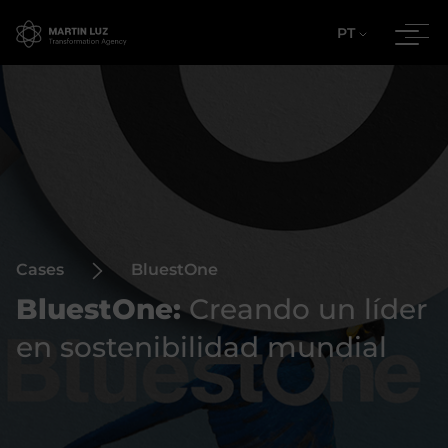
PT
Cases
BluestOne
BluestOne:
Creando un líder
en sostenibilidad mundial