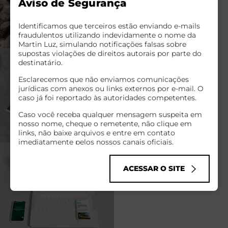
Aviso de Segurança
Identificamos que terceiros estão enviando e-mails
fraudulentos utilizando indevidamente o nome da
Martin Luz, simulando notificações falsas sobre
supostas violações de direitos autorais por parte do
destinatário.
Esclarecemos que não enviamos comunicações
jurídicas com anexos ou links externos por e-mail. O
caso já foi reportado às autoridades competentes.
Caso você receba qualquer mensagem suspeita em
nosso nome, cheque o remetente, não clique em
links, não baixe arquivos e entre em contato
imediatamente pelos nossos canais oficiais.
Infelizmente, golpes cibernéticos como esse têm se
tornado comuns no mundo todo, explorando o nome
ACESSAR O SITE
de empresas sérias para enganar pessoas de boa-fé.