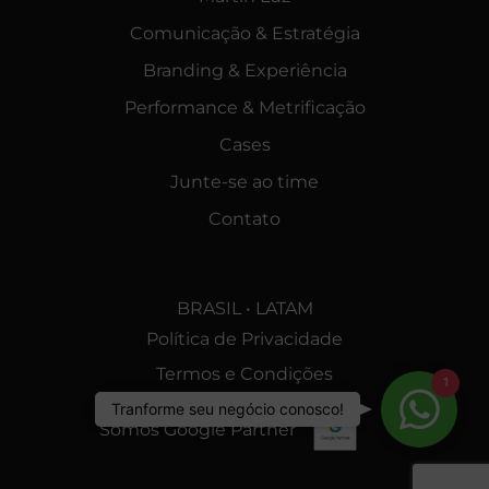
Comunicação & Estratégia
Branding & Experiência
Performance & Metrificação
Cases
Junte-se ao time
Contato
BRASIL • LATAM
Política de Privacidade
Termos e Condições
1
Tranfor
Tranforme seu negócio conosco!
Somos Google Partner