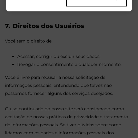
de empresas sérias para enganar pessoas de boa-fé.
de causar danos anteriormente mencionados.
7. Direitos dos Usuários
Você tem o direito de:
Acessar, corrigir ou excluir seus dados;
Revogar o consentimento a qualquer momento.
Você é livre para recusar a nossa solicitação de
informações pessoais, entendendo que talvez não
possamos fornecer alguns dos serviços desejados.
O uso continuado do nosso site será considerado como
aceitação de nossas práticas de privacidade e tratamento
de informações pessoais. Se tiver dúvidas sobre como
lidamos com os dados e informações pessoais dos