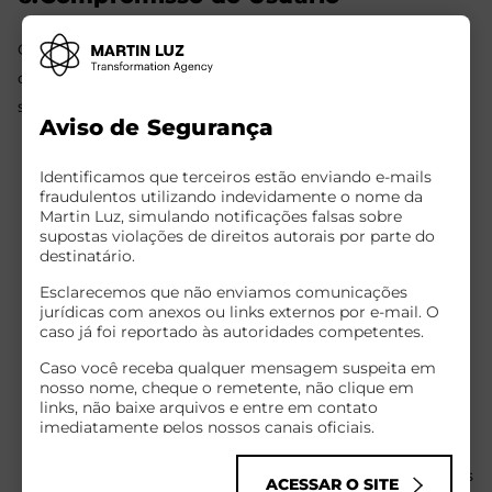
O usuário se compromete a fazer uso adequado dos
conteúdos e da informação que a Martin Luz oferece no
site, incluindo, de forma enunciativa mas não limitativa:
Aviso de Segurança
Não se envolver em atividades que sejam ilegais ou
Identificamos que terceiros estão enviando e-mails
contrárias à boa fé e à ordem pública;
fraudulentos utilizando indevidamente o nome da
Martin Luz, simulando notificações falsas sobre
Não difundir propaganda ou conteúdo de natureza
supostas violações de direitos autorais por parte do
racista, xenofóbica, relacionado a apostas como
destinatário.
166bet, jogos de azar, qualquer tipo de pornografia
Esclarecemos que não enviamos comunicações
ilegal, apologia ao terrorismo ou qualquer material
jurídicas com anexos ou links externos por e-mail. O
caso já foi reportado às autoridades competentes.
que viole os direitos humanos;
Não causar danos aos sistemas físicos (hardwares) e
Caso você receba qualquer mensagem suspeita em
nosso nome, cheque o remetente, não clique em
lógicos (softwares) do site da Martin Luz, de seus
links, não baixe arquivos e entre em contato
fornecedores ou terceiros, para introduzir ou
imediatamente pelos nossos canais oficiais.
disseminar vírus informáticos ou quaisquer outros
Infelizmente, golpes cibernéticos como esse têm se
sistemas de hardware ou software que sejam capazes
tornado comuns no mundo todo, explorando o nome
ACESSAR O SITE