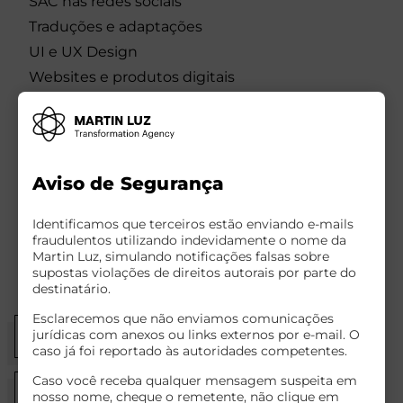
SAC nas redes sociais
Traduções e adaptações
UI e UX Design
Websites e produtos digitais
QUERO SABER MAIS
Aviso de Segurança
Identificamos que terceiros estão enviando e-mails
fraudulentos utilizando indevidamente o nome da
Martin Luz, simulando notificações falsas sobre
Formatos de trabalho
supostas violações de direitos autorais por parte do
destinatário.
Esclarecemos que não enviamos comunicações
jurídicas com anexos ou links externos por e-mail. O
Equipes exclusivas
Consultoria
caso já foi reportado às autoridades competentes.
Caso você receba qualquer mensagem suspeita em
Equipes compartilhadas
nosso nome, cheque o remetente, não clique em